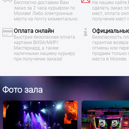
Бесплатно доставим Вам
На нашем сайте
заказ за 2 часа курьером по
сделать заказ э
Москве! Либо электронные
мест, оплата онл
места на почту моментально.
получение мест н
Оплата онлайн
Официальные
Быстрая безопасная оплата
Безопасность пл
картами ВИЗА/МИР/
гарантия возвра
Мастеркард, а также
отмены или пере
наличными нашему курьеру
продаем только
при получении заказа!
места в Москве.
Фото зала