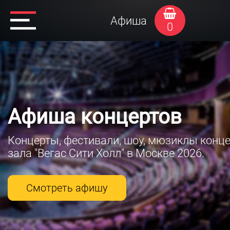
Афиша
0
Афиша концертов
Концерты, фестивали, шоу, мюзиклы конц
зала "Вегас Сити Холл" в Москве 2026.
Смотреть афишу