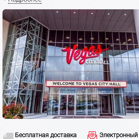
Большому кораблю - большое плавание! А масштаб
мероприятию - великолепный зал! Речь, конечно же, 
Hall - уникальном и непревзойденном концертном за
расположившемся на территории Крокус Сити в па
Крокус Экспо. Появление в Москве в корне меняет 
представление о закрытых концертных площадках. 
сегодняшний день это единственный зал в России,
спроектированный и оснащенный по самым послед
мировым техническим стандартам.
Бесплатная доставка
Электронный