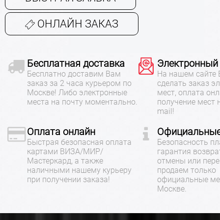
ОНЛАЙН ЗАКАЗ
Бесплатная доставка
Электронный
Бесплатно доставим Вам
На нашем сайте
заказ за 2 часа курьером по
сделать заказ э
Москве! Либо электронные
мест, оплата онл
места на почту моментально.
получение мест 
mail!
Оплата онлайн
Официальные
Быстрая безопасная оплата
Безопасность пл
картами ВИЗА/МИР/
гарантия возвра
Мастеркард, а также
отмены или пере
наличными нашему курьеру
продаем только
при получении заказа!
официальные ме
Москве.