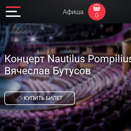
Афиша
0
Концерт Nautilus Pompiliu
Вячеслав Бутусов
КУПИТЬ БИЛЕТ